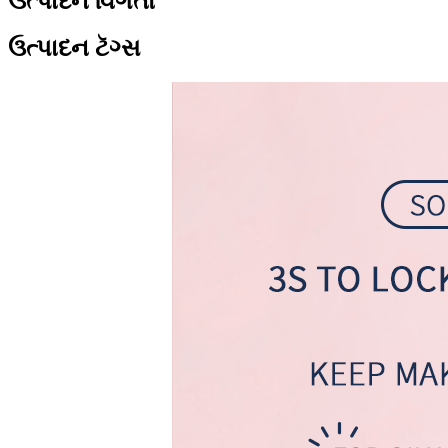
ઉત્પાદન વિગતો
ઉત્પાદન ટૅગ્સ