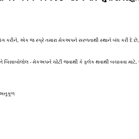
ોગ કરીને, એક જ સ્પ્રે તમારા મેકઅપને સરળતાથી સ્થાને બંધ કરી દે છે
ન અને બિસાબોલોલ - મેકઅપને ચોંટી જવાથી કે ફ્લેક થવાથી બચાવવા માટે
 અનુકૂળ