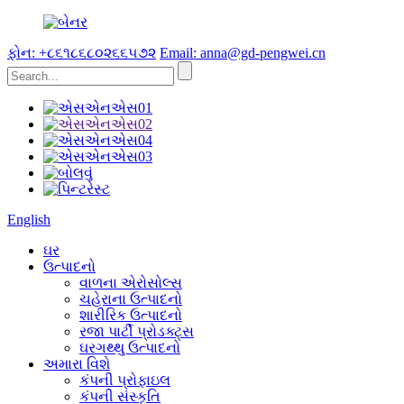
ફોન: +૮૬૧૮૬૮૦૨૬૬૫૭૨
Email: anna@gd-pengwei.cn
English
ઘર
ઉત્પાદનો
વાળના એરોસોલ્સ
ચહેરાના ઉત્પાદનો
શારીરિક ઉત્પાદનો
રજા પાર્ટી પ્રોડક્ટ્સ
ઘરગથ્થુ ઉત્પાદનો
અમારા વિશે
કંપની પ્રોફાઇલ
કંપની સંસ્કૃતિ