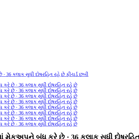
્ડમાં મેકઅપને બંધ કરે છે · 36 કલાક સુધી દોષરહિત