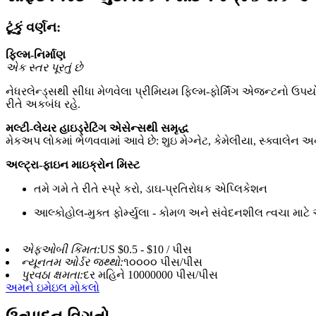
ટૂંકું વર્ણન:
ફિલ્મ-નિર્માણ
એક સ્તર પૂરતું છે
નેધરલેન્ડ્સથી સીધા મેળવેલા પ્રીમિયમ ફિલ્મ-ફોર્મિંગ એજન્ટનો ઉપય
રીતે અકબંધ રહે.
મલ્ટી-લેયર હાઇડ્રેટિંગ એસેન્સથી સમૃદ્ધ
મેકઅપ લોકમાં ભેળવવામાં આવે છે: શુઇ મેગ્નેટ, કેમેલીયા, સ્ક્વાલે
અલ્ટ્રા-ફાઇન માઇક્રોન મિસ્ટ
તમે ગમે તે રીતે સ્પ્રે કરો, ડાઘ-પ્રતિરોધક એપ્લિકેશન
આલ્કોહોલ-મુક્ત ફોર્મ્યુલા - કોમળ અને સંવેદનશીલ ત્વચા માટે
એફઓબી કિંમત:
US $0.5 - $10 / પીસ
ન્યૂનતમ ઓર્ડર જથ્થો:
૧૦૦૦૦ પીસ/પીસ
પુરવઠા ક્ષમતા:
દર મહિને 10000000 પીસ/પીસ
અમને ઇમેઇલ મોકલો