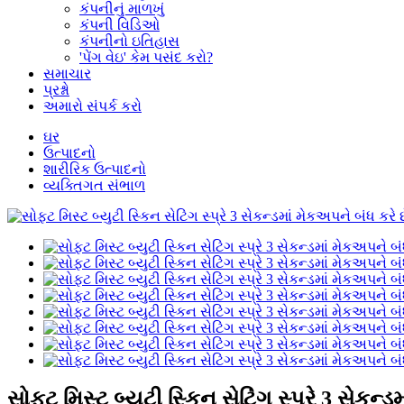
કંપનીનું માળખું
કંપની વિડિઓ
કંપનીનો ઇતિહાસ
'પેંગ વેઇ' કેમ પસંદ કરો?
સમાચાર
પ્રશ્નો
અમારો સંપર્ક કરો
ઘર
ઉત્પાદનો
શારીરિક ઉત્પાદનો
વ્યક્તિગત સંભાળ
સોફ્ટ મિસ્ટ બ્યુટી સ્કિન સેટિંગ સ્પ્રે 3 સેકન