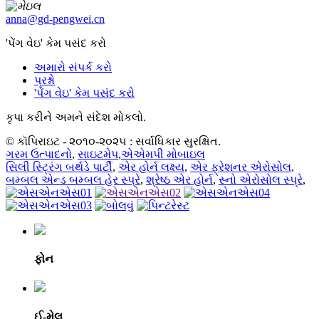
anna@gd-pengwei.cn
'પેંગ વેઇ' કેમ પસંદ કરો
અમારો સંપર્ક કરો
પ્રશ્નો
'પેંગ વેઇ' કેમ પસંદ કરો
કૃપા કરીને અમને સંદેશ મોકલો.
© કૉપિરાઇટ - ૨૦૧૦-૨૦૨૫ : સર્વાધિકાર સુરક્ષિત.
ગરમ ઉત્પાદનો
,
સાઇટમેપ
,
એએમપી મોબાઇલ
સિલી સ્ટ્રિંગ બર્થડે પાર્ટી
,
એર હોર્ન લક્ષ્ય
,
એર ફ્રેશનર એરોસોલ
,
બમ્બલ એન્ડ બમ્બલ હેર સ્પ્રે
,
શ્રેષ્ઠ એર હોર્ન
,
સ્નો એરોસોલ સ્પ્રે
,
ફોન
ઈ-મેલ