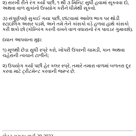
૨) સરખી રીતે રંગ કર્યા પછી, ૧ થી ૩ મિનિટ સુધી હવામાં સૂકવવા દો,
અથવા વાળ સુકાંનો ઉપયોગ કરીને ધીમેથી સૂકવો.
૩) સંપૂર્ણપણે સુકાઈ ગયા પછી, છાંટવામાં આવેલ ભાગ પર થોડી
સ્ટાઇલિંગ અસર પડશે, અને તમે તેને કાંસકો વડે હળવા હાથે કાંસકો
કરી શકો છો (કોમ્બિંગ કરતી વખતે વાળ વધારાનો રંગ પાવડર ગુમાવશે).
ધ્યાન આપવાના મુદ્દા:
૧) મૂળથી છેડા સુધી સ્પ્રે કરો, ખોપરી ઉપરની ચામડી, કાન અથવા
ચહેરાની ત્વચાને ટાળીને;
૨) ઉપયોગ કર્યા પછી હેર કલર સ્પ્રે, તમારે તમારા વાળમાં બળતરા દૂર
કરવા માટે ટ્રીટમેન્ટ કરવાની જરૂર છે.