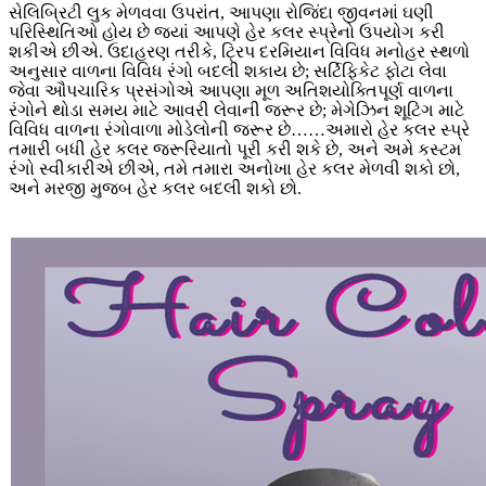
સેલિબ્રિટી લુક મેળવવા ઉપરાંત, આપણા રોજિંદા જીવનમાં ઘણી
પરિસ્થિતિઓ હોય છે જ્યાં આપણે હેર કલર સ્પ્રેનો ઉપયોગ કરી
શકીએ છીએ. ઉદાહરણ તરીકે, ટ્રિપ દરમિયાન વિવિધ મનોહર સ્થળો
અનુસાર વાળના વિવિધ રંગો બદલી શકાય છે; સર્ટિફિકેટ ફોટા લેવા
જેવા ઔપચારિક પ્રસંગોએ આપણા મૂળ અતિશયોક્તિપૂર્ણ વાળના
રંગોને થોડા સમય માટે આવરી લેવાની જરૂર છે; મેગેઝિન શૂટિંગ માટે
વિવિધ વાળના રંગોવાળા મોડેલોની જરૂર છે……અમારો હેર કલર સ્પ્રે
તમારી બધી હેર કલર જરૂરિયાતો પૂરી કરી શકે છે, અને અમે કસ્ટમ
રંગો સ્વીકારીએ છીએ, તમે તમારા અનોખા હેર કલર મેળવી શકો છો,
અને મરજી મુજબ હેર કલર બદલી શકો છો.