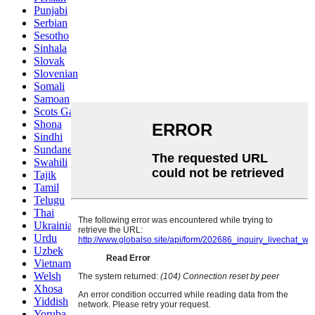
Punjabi
Serbian
Sesotho
Sinhala
Slovak
Slovenian
Somali
Samoan
Scots Gaelic
Shona
Sindhi
Sundanese
Swahili
Tajik
Tamil
Telugu
Thai
Ukrainian
Urdu
Uzbek
Vietnamese
Welsh
Xhosa
Yiddish
Yoruba