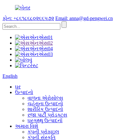
ફોન: +૮૬૧૮૬૮૦૨૬૬૫૭૨
Email: anna@gd-pengwei.cn
English
ઘર
ઉત્પાદનો
વાળના એરોસોલ્સ
ચહેરાના ઉત્પાદનો
શારીરિક ઉત્પાદનો
રજા પાર્ટી પ્રોડક્ટ્સ
ઘરગથ્થુ ઉત્પાદનો
અમારા વિશે
કંપની પ્રોફાઇલ
કંપની સંસ્કૃતિ