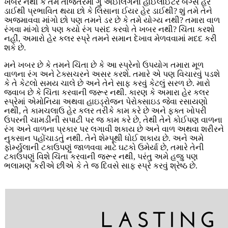
ખબર નથી કે તમે તાજેતરમાં ગુ એઈલિંગના હાઈલાઈટર બેંગ્સ હેર
ડાઈથી પ્રભાવિત થયા છો કે લિસાના ઈયર હેર ડાઈથી? શું તમે તેને
અજમાવવા માંગો છો પણ તમને ડર છે કે તમે યોગ્ય નથી? તમારા વાળ
રંગવા માંગો છો પણ કયો રંગ પસંદ કરવો તે ખબર નથી? ચિંતા કરશો
નહીં, અમારો હેર કલર સ્પ્રે તમને સમાન દેખાવ મેળવવામાં મદદ કરી
શકે છે.
મને ખબર છે કે તમને ચિંતા છે કે આ સ્પ્રેનો ઉપયોગ તમારા મૂળ
વાળના રંગ અને ટેક્સચરને અસર કરશે. તમારે એ પણ વિચારવું પડશે
કે તે કેટલો સમય ચાલે છે અને તેને સાફ કરવું કેટલું સરળ છે. મારો
જવાબ છે કે ચિંતા કરવાની જરૂર નથી. કારણ કે અમારા હેર કલર
સ્પ્રેમાં એમોનિયા અથવા હાઇડ્રોજન પેરોક્સાઇડ જેવા રસાયણો
નથી, તે કામચલાઉ હેર કલર તરીકે કામ કરે છે અને ફક્ત ખોપરી
ઉપરની ચામડીની સપાટી પર જ કામ કરે છે, તેથી તેને કોઈપણ વાળના
રંગ અને વાળના પ્રકાર પર લગાવી શકાય છે અને વાળ અથવા શરીરને
નુકસાન પહોંચાડતું નથી. તેને શેમ્પૂથી ધોઈ શકાય છે. અને અમે
ફોર્મ્યુલાની ટકાઉપણું જાળવવા માટે ઘટકો ઉમેર્યા છે, તમારે તેની
ટકાઉપણું વિશે ચિંતા કરવાની જરૂર નથી, પરંતુ અમે હજુ પણ
ભલામણ કરીએ છીએ કે તે જ દિવસે સાફ સ્પ્રે કરવું શ્રેષ્ઠ છે.