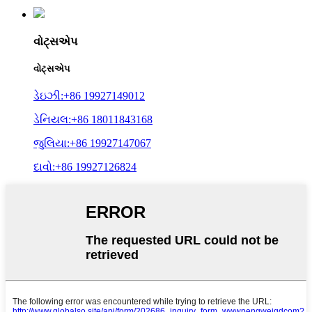
વોટ્સએપ
વોટ્સએપ
ડેઇઝી:+86 19927149012
ડેનિયલ:+86 18011843168
જુલિયા:+86 19927147067
દાવો:+86 19927126824