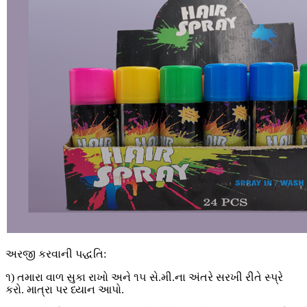
અરજી કરવાની પદ્ધતિ:
૧) તમારા વાળ સુકા રાખો અને ૧૫ સે.મી.ના અંતરે સરખી રીતે સ્પ્રે
કરો. માત્રા પર ધ્યાન આપો.