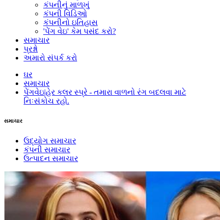
કંપનીનું માળખું
કંપની વિડિઓ
કંપનીનો ઇતિહાસ
'પેંગ વેઇ' કેમ પસંદ કરો?
સમાચાર
પ્રશ્નો
અમારો સંપર્ક કરો
ઘર
સમાચાર
પેંગવેઇ|હેર કલર સ્પ્રે - તમારા વાળનો રંગ બદલવા માટે
નિઃસંકોચ રહો.
સમાચાર
ઉદ્યોગ સમાચાર
કંપની સમાચાર
ઉત્પાદન સમાચાર