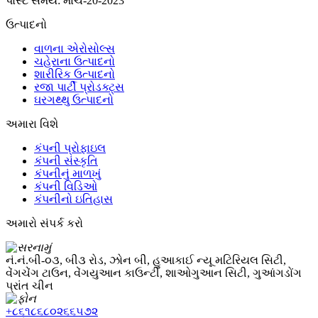
પોસ્ટ સમય: માર્ચ-20-2023
ઉત્પાદનો
વાળના એરોસોલ્સ
ચહેરાના ઉત્પાદનો
શારીરિક ઉત્પાદનો
રજા પાર્ટી પ્રોડક્ટ્સ
ઘરગથ્થુ ઉત્પાદનો
અમારા વિશે
કંપની પ્રોફાઇલ
કંપની સંસ્કૃતિ
કંપનીનું માળખું
કંપની વિડિઓ
કંપનીનો ઇતિહાસ
અમારો સંપર્ક કરો
નં.નં.બી-૦૩, બી૩ રોડ, ઝોન બી, હુઆકાઈ ન્યૂ મટિરિયલ સિટી,
વેંગચેંગ ટાઉન, વેંગયુઆન કાઉન્ટી, શાઓગુઆન સિટી, ગુઆંગડોંગ
પ્રાંત ચીન
+૮૬૧૮૬૮૦૨૬૬૫૭૨