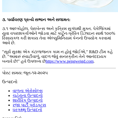
૩. પર્યાવરણ પ્રત્યે સભાન અને સલામત:
૩.૧ આલ્કોહોલ, પેરાબેન્સ અને કૃત્રિમ સુગંધથી મુક્ત. પેકેજિંગમાં
યુવા વપરાશકર્તાઓને જોડવા માટે કાર્ટૂન-પ્રેરિત ડિઝાઇન સાથે ૧૦૦%
રિસાયકલ કરી શકાય તેવા એલ્યુમિનિયમ કેનનો ઉપયોગ કરવામાં
આવે છે.
"સૂર્ય સુરક્ષા એક કંટાળાજનક કામ ન હોવું જોઈએ," R&D ટીમ કહે
છે. "અમારું રુંવાટીવાળું, વાદળ જેવું સનસ્ક્રીન તેને આનંદદાયક
બનાવે છે!" હવે ઉપલબ્ધ છે
https://www.pengweigd.com
.
પોસ્ટ સમય: જૂન-૧૨-૨૦૨૫
ઉત્પાદનો
વાળના એરોસોલ્સ
ચહેરાના ઉત્પાદનો
શારીરિક ઉત્પાદનો
રજા પાર્ટી પ્રોડક્ટ્સ
ઘરગથ્થુ ઉત્પાદનો