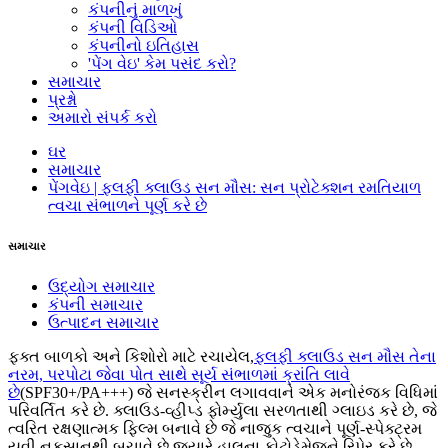
કંપનીનું માળખું
કંપની વિડિઓ
કંપનીનો ઇતિહાસ
'પેંગ વેઇ' કેમ પસંદ કરો?
સમાચાર
પ્રશ્નો
અમારો સંપર્ક કરો
ઘર
સમાચાર
પેંગવેઇ | ફ્લફી ક્લાઉડ સન મૌસ: સન પ્રોટેક્શન રમતિયાળ
ત્વચા સંભાળને પૂર્ણ કરે છે
સમાચાર
ઉદ્યોગ સમાચાર
કંપની સમાચાર
ઉત્પાદન સમાચાર
ફક્ત બાળકો અને કિશોરો માટે રચાયેલ,
ફ્લફી ક્લાઉડ સન મૌસ તેના
નરમ, પરપોટા જેવા પોત સાથે સૂર્ય સંભાળમાં ક્રાંતિ લાવે
છે
(SPF30+/PA+++) જે સનસ્ક્રીન લગાવવાને એક મનોરંજક વિધિમાં
પરિવર્તિત કરે છે. ક્લાઉડ-વ્હીપ્ડ ફોર્મ્યુલા સરળતાથી ગ્લાઇડ કરે છે, જે
ત્વરિત રક્ષણાત્મક ફિલ્મ બનાવે છે જે નાજુક ત્વચાને પૂર્ણ-સ્પેક્ટ્રમ
યુવી નુકસાનથી બચાવે છે જ્યારે હાલના ફોટોડેમેજને રિપેર કરે છે.