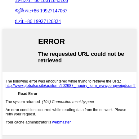
ડેનિયલ:+86 18011843168
જુલિયા:+86 19927147067
દાવો:+86 19927126824