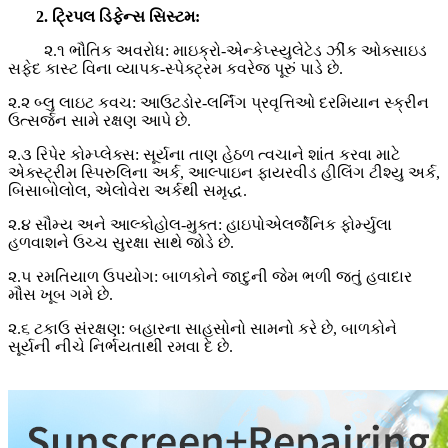
2. ટ્રિપલ ડિફેન્સ સિસ્ટમ:
૨.૧ ભૌતિક અવરોધ: માઇક્રો-એન્કેપ્સ્યુલેટેડ ઝીંક ઓક્સાઇડ
સફેદ કાસ્ટ વિના વ્યાપક-સ્પેક્ટ્રમ કવરેજ પૂરું પાડે છે.
૨.૨ બ્લુ લાઇટ કવચ: આઉટડોર-લર્નિંગ પ્રવૃત્તિઓ દરમિયાન સ્ક્રીન
ઉત્સર્જન સામે રક્ષણ આપે છે.
૨.૩ રિપેર કોમ્પ્લેક્સ: સૂર્યના તાણ હેઠળ ત્વચાને શાંત કરવા માટે
એક્સ્ટ્રીમ સ્પિરુલિના અર્ક, આલ્પાઇન ફાયરવીડ હીલિંગ ટીશ્યુ અર્ક,
બિસાબોલોલ, એલોવેરા અર્કથી સમૃદ્ધ.
૨.૪ સૌમ્ય અને આલ્કોહોલ-મુક્ત: હાઇપોએલર્જેનિક ફોર્મ્યુલા
હળવાશને ઉચ્ચ સુરક્ષા સાથે જોડે છે.
૨.૫ રમતિયાળ ઉપયોગ: બાળકોને જાદુની જેમ ભળી જતું હવાદાર
મૌસ ખૂબ ગમે છે.
૨.૬ ટકાઉ સંરક્ષણ: બહારના સાહસોનો સામનો કરે છે, બાળકોને
સૂર્યની નીચે નિર્ભયતાથી રમવા દે છે.