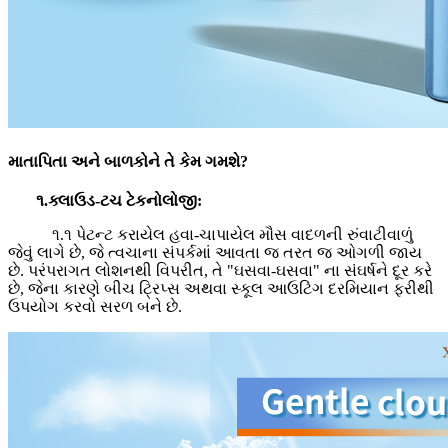
માતાપિતા અને બાળકોને તે કેમ ગમશે?
૧.ક્લાઉડ-ટચ ટેકનોલોજી:
૧.૧ પેટન્ટ કરાયેલ હવા-ચાપાયેલ મૌસ વાદળની રુંવાટીવાળું
જેવું લાગે છે, જે ત્વચાના સંપર્કમાં આવતા જ તરત જ ઓગળી જાય
છે. પરંપરાગત લોશનથી વિપરીત, તે "ઘસવા-ઘસવા" ના સંઘર્ષને દૂર કરે
છે, જેના કારણે બીચ ટ્રિપ્સ અથવા સ્કૂલ આઉટિંગ દરમિયાન ફરીથી
ઉપયોગ કરવો સરળ બને છે.