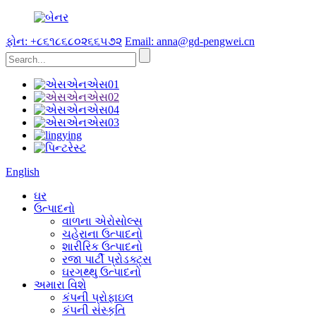
ફોન: +૮૬૧૮૬૮૦૨૬૬૫૭૨
Email: anna@gd-pengwei.cn
English
ઘર
ઉત્પાદનો
વાળના એરોસોલ્સ
ચહેરાના ઉત્પાદનો
શારીરિક ઉત્પાદનો
રજા પાર્ટી પ્રોડક્ટ્સ
ઘરગથ્થુ ઉત્પાદનો
અમારા વિશે
કંપની પ્રોફાઇલ
કંપની સંસ્કૃતિ