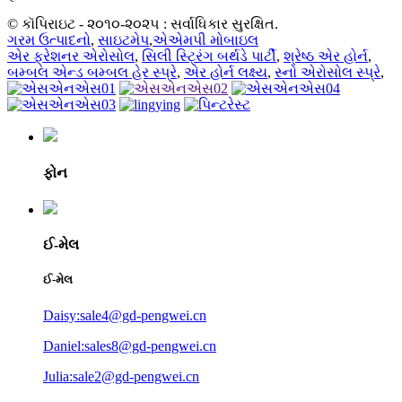
© કૉપિરાઇટ - ૨૦૧૦-૨૦૨૫ : સર્વાધિકાર સુરક્ષિત.
ગરમ ઉત્પાદનો
,
સાઇટમેપ
,
એએમપી મોબાઇલ
એર ફ્રેશનર એરોસોલ
,
સિલી સ્ટ્રિંગ બર્થડે પાર્ટી
,
શ્રેષ્ઠ એર હોર્ન
,
બમ્બલ એન્ડ બમ્બલ હેર સ્પ્રે
,
એર હોર્ન લક્ષ્ય
,
સ્નો એરોસોલ સ્પ્રે
,
ફોન
ઈ-મેલ
ઈ-મેલ
Daisy:sale4@gd-pengwei.cn
Daniel:sales8@gd-pengwei.cn
Julia:sale2@gd-pengwei.cn