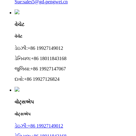
Sue:sales5@gd-pengwei.cn
વેચેટ
વેચેટ
ડેઇઝી:+86 19927149012
ડેનિયલ:+86 18011843168
જુલિયા:+86 19927147067
દાવો:+86 19927126824
વોટ્સએપ
વોટ્સએપ
ડેઇઝી:+86 19927149012