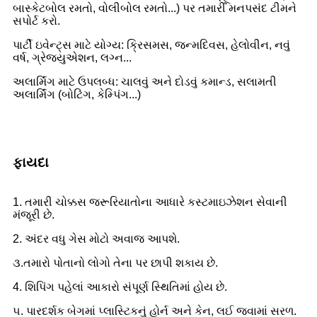
બાસ્કેટબોલ રમતો, વોલીબોલ રમતો...) પર તમારી મનપસંદ ટીમને
સપોર્ટ કરો.
પાર્ટી ઇવેન્ટ્સ માટે યોગ્ય: ક્રિસમસ, જન્મદિવસ, હેલોવીન, નવું
વર્ષ, ગ્રેજ્યુએશન, લગ્ન...
અલાર્મિંગ માટે ઉપલબ્ધ: ચાલવું અને દોડવું કમાન્ડ, સલામતી
અલાર્મિંગ (બોટિંગ, કેમ્પિંગ...)
ફાયદા
1. તમારી ચોક્કસ જરૂરિયાતોના આધારે કસ્ટમાઇઝેશન સેવાની
મંજૂરી છે.
2. અંદર વધુ ગેસ મોટો અવાજ આપશે.
૩.તમારો પોતાનો લોગો તેના પર છાપી શકાય છે.
4. શિપિંગ પહેલાં આકારો સંપૂર્ણ સ્થિતિમાં હોય છે.
૫. પારદર્શક બેગમાં પ્લાસ્ટિકનું હોર્ન અને કેન, લઈ જવામાં સરળ.