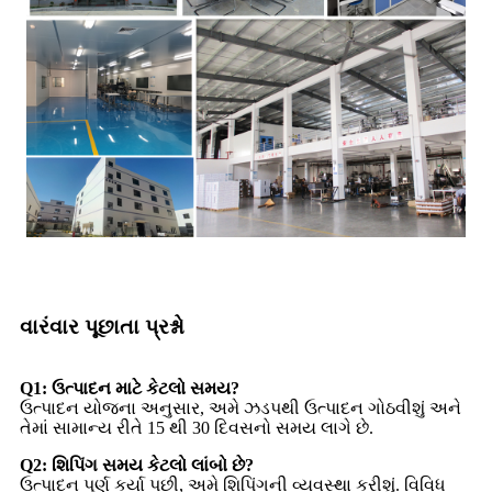
વારંવાર પૂછાતા પ્રશ્નો
Q1: ઉત્પાદન માટે કેટલો સમય?
ઉત્પાદન યોજના અનુસાર, અમે ઝડપથી ઉત્પાદન ગોઠવીશું અને
તેમાં સામાન્ય રીતે 15 થી 30 દિવસનો સમય લાગે છે.
Q2: શિપિંગ સમય કેટલો લાંબો છે?
ઉત્પાદન પૂર્ણ કર્યા પછી, અમે શિપિંગની વ્યવસ્થા કરીશું. વિવિધ