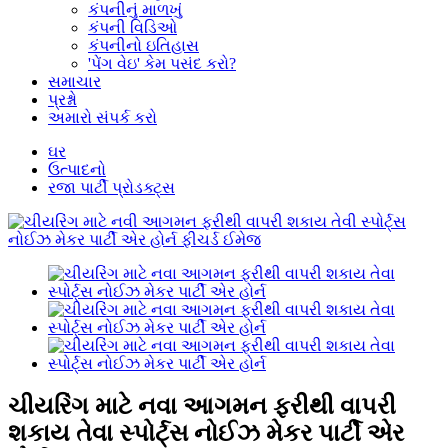
કંપનીનું માળખું
કંપની વિડિઓ
કંપનીનો ઇતિહાસ
'પેંગ વેઇ' કેમ પસંદ કરો?
સમાચાર
પ્રશ્નો
અમારો સંપર્ક કરો
ઘર
ઉત્પાદનો
રજા પાર્ટી પ્રોડક્ટ્સ
ચીયરિંગ માટે નવા આગમન ફરીથી વાપરી
શકાય તેવા સ્પોર્ટ્સ નોઈઝ મેકર પાર્ટી એર