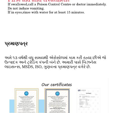
પ્રમાણપત્ર
અમે ૧૩ વર્ષથી વધુ સમયથી એરોસોલમાં કામ કરી રહ્યા છીએ જે
ઉત્પાદક અને ટ્રેડિંગ કંપની બંને છે. અમારી પાસે બિઝનેસ
લાઇસન્સ, MSDS, ISO, ગુણવત્તા પ્રમાણપત્ર વગેરે છે.