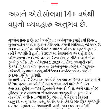
અમને એરોસોલમાં 14+ વર્ષથી
વધુનો વ્યવહારુ અનુભવ છે.
ગુઆંગડોંગના ઉત્તરમાં આવેલા શાઓગુઆન શહેરમાં સ્થિત,
ગુઆંગડોંગ પેંગવેઇ ફાઇન કેમિકલ. કંપની લિમિટેડ, જે અગાઉ
2008 માં ગુઆંગઝોઉ પેંગવેઇ આર્ટ્સ એન્ડ ક્રાફ્ટ્સ ફેક્ટરી
તરીકે જાણીતી હતી, તે 2017 માં સ્થપાયેલ એક હાઇ-ટેક
એન્ટરપ્રાઇઝ છે જે વિકાસ, ઉત્પાદન, માર્કેટિંગ અને સેવા
સાથે સંબંધિત છે. ઓક્ટોબર, 2020 ના રોજ, અમારી નવી
ફેક્ટરી ગુઆંગડોંગ પ્રાંતના શાઓગુઆન શહેર, વેંગ્યુઆન
કાઉન્ટી, હુઆકાઇ ન્યૂ મટિરિયલ ઇન્ડસ્ટ્રિયલ ઝોનમાં
સફળતાપૂર્વક પ્રવેશી.
અમારી પાસે 7 ઉત્પાદન ઓટોમેટિક લાઇન છે જે કાર્યક્ષમ રીતે
વિવિધ પ્રકારના એરોસોલ્સ પ્રદાન કરી શકે છે. ઉચ્ચ
આંતરરાષ્ટ્રીય બજાર હિસ્સાને આવરી લેતા, અમે ચાઇનીઝ
ફેસ્ટિવ એરોસોલ્સના સેગમેન્ટમાં અગ્રણી સાહસ છીએ.
તકનીકી નવીનતા-આધારિત અમારી કેન્દ્રિય વિકાસ
વ્યૂહરચનાનું પાલન કરવું એ છે. અમે ઉચ્ચ શૈક્ષણિક પૃષ્ઠભૂમિ
ધરાવતા યુવાન પ્રતિભાશાળી અને R&D વ્યક્તિઓની