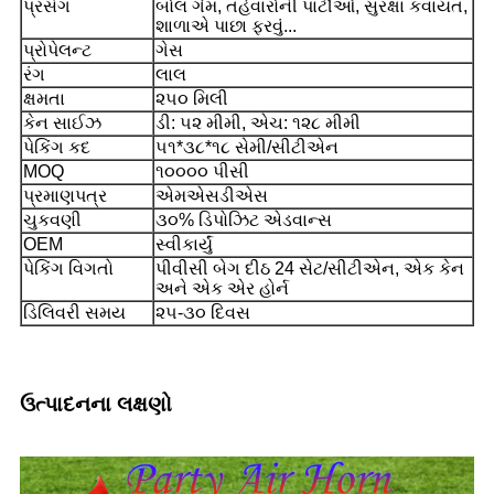
પ્રસંગ
બોલ ગેમ, તહેવારોની પાર્ટીઓ, સુરક્ષા કવાયત,
શાળાએ પાછા ફરવું...
પ્રોપેલન્ટ
ગેસ
રંગ
લાલ
ક્ષમતા
૨૫૦ મિલી
કેન સાઈઝ
ડી: ૫૨ મીમી, એચ: ૧૨૮ મીમી
પેકિંગ કદ
૫૧*૩૮*૧૮ સેમી/સીટીએન
MOQ
૧૦૦૦૦ પીસી
પ્રમાણપત્ર
એમએસડીએસ
ચુકવણી
૩૦% ડિપોઝિટ એડવાન્સ
OEM
સ્વીકાર્યું
પેકિંગ વિગતો
પીવીસી બેગ દીઠ 24 સેટ/સીટીએન, એક કેન
અને એક એર હોર્ન
ડિલિવરી સમય
૨૫-૩૦ દિવસ
ઉત્પાદનના લક્ષણો