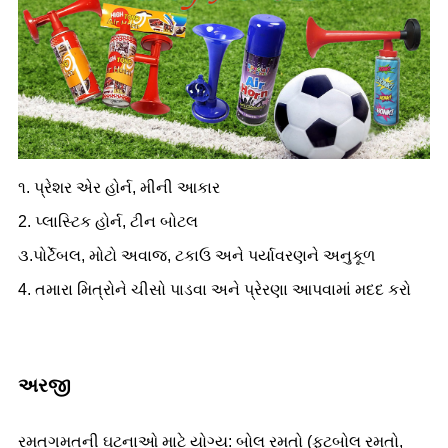
૧. પ્રેશર એર હોર્ન, મીની આકાર
2. પ્લાસ્ટિક હોર્ન, ટીન બોટલ
૩.પોર્ટેબલ, મોટો અવાજ, ટકાઉ અને પર્યાવરણને અનુકૂળ
4. તમારા મિત્રોને ચીસો પાડવા અને પ્રેરણા આપવામાં મદદ કરો
અરજી
રમતગમતની ઘટનાઓ માટે યોગ્ય: બોલ રમતો (ફૂટબોલ રમતો,