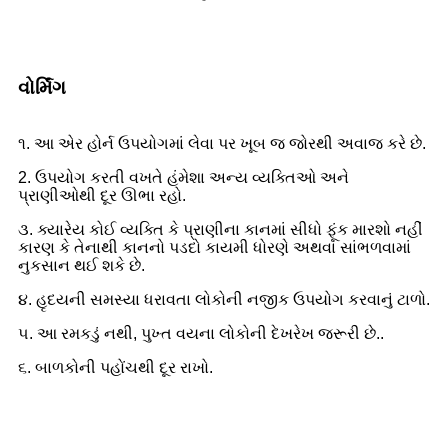
વોર્મિંગ
૧. આ એર હોર્ન ઉપયોગમાં લેવા પર ખૂબ જ જોરથી અવાજ કરે છે.
2. ઉપયોગ કરતી વખતે હંમેશા અન્ય વ્યક્તિઓ અને
પ્રાણીઓથી દૂર ઊભા રહો.
૩. ક્યારેય કોઈ વ્યક્તિ કે પ્રાણીના કાનમાં સીધો ફૂંક મારશો નહીં
કારણ કે તેનાથી કાનનો પડદો કાયમી ધોરણે અથવા સાંભળવામાં
નુકસાન થઈ શકે છે.
૪. હૃદયની સમસ્યા ધરાવતા લોકોની નજીક ઉપયોગ કરવાનું ટાળો.
૫. આ રમકડું નથી, પુખ્ત વયના લોકોની દેખરેખ જરૂરી છે.
.
૬. બાળકોની પહોંચથી દૂર રાખો.