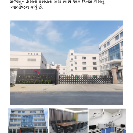
મજબૂત ક્ષમતા ધરાવતા બેચ સાથે એક ઉત્તમ ટીમનું
આયોજન કર્યું છે.