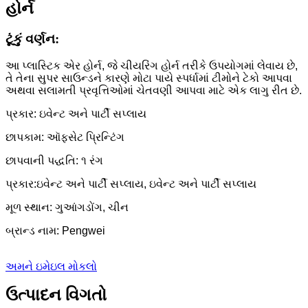
હોર્ન
ટૂંકું વર્ણન:
આ પ્લાસ્ટિક એર હોર્ન, જે ચીયરિંગ હોર્ન તરીકે ઉપયોગમાં લેવાય છે,
તે તેના સુપર સાઉન્ડને કારણે મોટા પાયે સ્પર્ધામાં ટીમોને ટેકો આપવા
અથવા સલામતી પ્રવૃત્તિઓમાં ચેતવણી આપવા માટે એક લાગુ રીત છે.
પ્રકાર: ઇવેન્ટ અને પાર્ટી સપ્લાય
છાપકામ: ઑફસેટ પ્રિન્ટિંગ
છાપવાની પદ્ધતિ: ૧ રંગ
પ્રકાર:
ઇવેન્ટ અને પાર્ટી સપ્લાય, ઇવેન્ટ અને પાર્ટી સપ્લાય
મૂળ સ્થાન: ગુઆંગડોંગ, ચીન
બ્રાન્ડ નામ: Pengwei
અમને ઇમેઇલ મોકલો
ઉત્પાદન વિગતો