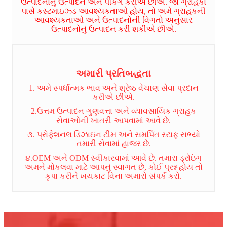
ઉત્પાદનોનું ઉત્પાદન અને પેકિંગ કરીએ છીએ. જો ગ્રાહકો
પાસે કસ્ટમાઇઝ્ડ આવશ્યકતાઓ હોય, તો અમે ગ્રાહકની
આવશ્યકતાઓ અને ઉત્પાદનોની વિગતો અનુસાર
ઉત્પાદનોનું ઉત્પાદન કરી શકીએ છીએ.
અમારી પ્રતિબદ્ધતા
1. અમે સ્પર્ધાત્મક ભાવ અને શ્રેષ્ઠ વેચાણ સેવા પ્રદાન
કરીએ છીએ.
2.ઉત્તમ ઉત્પાદન ગુણવત્તા અને વ્યાવસાયિક ગ્રાહક
સેવાઓની ખાતરી આપવામાં આવે છે.
૩. પ્રોફેશનલ ડિઝાઇન ટીમ અને સમર્પિત સ્ટાફ સભ્યો
તમારી સેવામાં હાજર છે.
૪.OEM અને ODM સ્વીકારવામાં આવે છે. તમારા ડ્રોઇંગ
અમને મોકલવા માટે આપનું સ્વાગત છે, કોઈ પ્રશ્ન હોય તો
કૃપા કરીને ખચકાટ વિના અમારો સંપર્ક કરો.