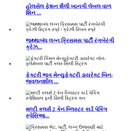
હોલસેલ ફેશન શૈલી ખાનગી લેબલ વાળ
શિન ...
જથ્થાબંધ લગ્ન ક્રિસમસ પાર્ટી રંગબેરંગી
ક્રેઝ...
ફેક્ટરી ભાવ મેન્યુફેક્ટરી ડાયરેક્ટ બિન-
જ્વલનશીલ ...
મલ્ટી કલર્સ 2 કેન બ્લિસ્ટર કાર્ડ પેકિંગ
સ્પેસિઆ...