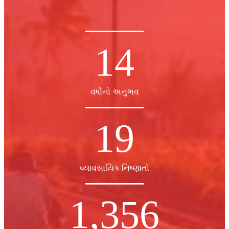
14
વર્ષોનો અનુભવ
19
વ્યાવસાયિક નિષ્ણાતો
1,356