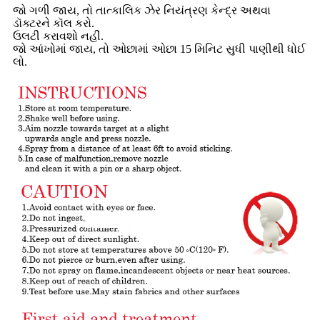
જો ગળી જાય, તો તાત્કાલિક ઝેર નિયંત્રણ કેન્દ્ર અથવા
ડૉક્ટરને કૉલ કરો.
ઉલટી કરાવશો નહીં.
જો આંખોમાં જાય, તો ઓછામાં ઓછા 15 મિનિટ સુધી પાણીથી ધોઈ
લો.