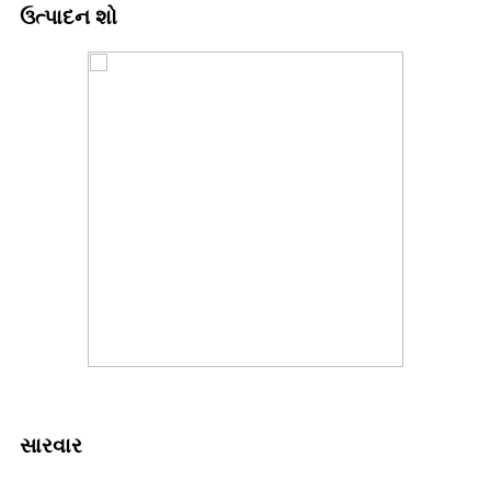
ઉત્પાદન શો
સારવાર