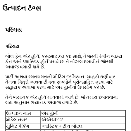
ઉત્પાદન ટૅગ્સ
પરિચય
પરિચય
બોલ ફેન એર હોર્ન, કસ્ટમાઇઝ્ડ કદ સાથે, તેજસ્વી રંગીન બાહ્ય
કેન અને પ્લાસ્ટિક હોર્ન ધરાવે છે. તે નોઝલ દબાવીને જોરથી
અવાજ વગાડી શકે છે.
પાર્ટી અથવા રમતગમતની મીટિંગ દરમિયાન, ચાહકો ઘણીવાર
તેમના મિત્રો અથવા ટીમના સભ્યોને પ્રોત્સાહિત કરવા માટે
સહાયક અવાજ કરવા માટે એર હોર્નનો ઉપયોગ કરે છે.
તેને ભયાનક એર હોર્ન માનવામાં આવે છે, જે તમારા દબાવવાના
લય અનુસાર ભયાનક અવાજ વગાડે છે.
ઉત્પાદન નામ
એર હોર્ન
મોડેલ નંબર
એએચ012
યુનિટ પેકિંગ
પ્લાસ્ટિક + ટીન બોટલ