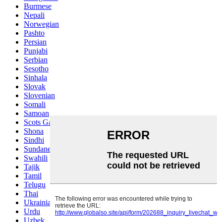
Burmese
Nepali
Norwegian
Pashto
Persian
Punjabi
Serbian
Sesotho
Sinhala
Slovak
Slovenian
Somali
Samoan
Scots Gaelic
Shona
Sindhi
Sundanese
Swahili
Tajik
Tamil
Telugu
Thai
Ukrainian
Urdu
Uzbek