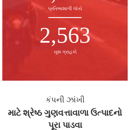
પ્રતિભાશાળી લોકો
2,563
ખુશ ગ્રાહકો
કંપની ઝાંખી
માટે શ્રેષ્ઠ ગુણવત્તાવાળા ઉત્પાદનો
પૂરા પાડવા