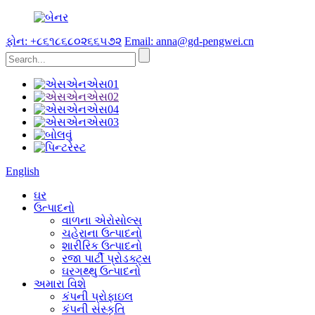
ફોન: +૮૬૧૮૬૮૦૨૬૬૫૭૨
Email: anna@gd-pengwei.cn
English
ઘર
ઉત્પાદનો
વાળના એરોસોલ્સ
ચહેરાના ઉત્પાદનો
શારીરિક ઉત્પાદનો
રજા પાર્ટી પ્રોડક્ટ્સ
ઘરગથ્થુ ઉત્પાદનો
અમારા વિશે
કંપની પ્રોફાઇલ
કંપની સંસ્કૃતિ