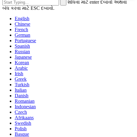
શોધવા માટે enter દબાવો અથવા
બંધ કરવા માટે ESC દબાવો.
English
Chinese
French
German
Portuguese
Spanish
Russian
Japanese
Korean
Arabic
Irish
Greek
Turkish
Italian
Danish
Romanian
Indonesian
Czech
Afrikaans
Swedish
Polish
Basque