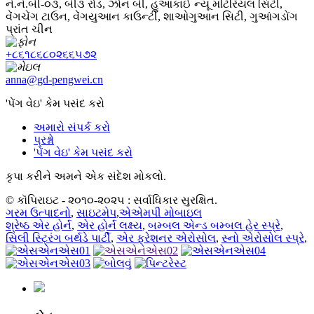
નં.નં.બી-૦૩, બી૩ રોડ, ઝોન બી, હુઆકાઈ ન્યૂ મટિરિયલ સિટી,
વેંગચેંગ ટાઉન, વેંગયુઆન કાઉન્ટી, શાઓગુઆન સિટી, ગુઆંગડોંગ
પ્રાંત ચીન
+૮૬૧૮૬૮૦૨૬૬૫૭૨
anna@gd-pengwei.cn
'પેંગ વેઇ' કેમ પસંદ કરો
અમારો સંપર્ક કરો
પ્રશ્નો
'પેંગ વેઇ' કેમ પસંદ કરો
કૃપા કરીને અમને એક સંદેશ મોકલો.
© કૉપિરાઇટ - ૨૦૧૦-૨૦૨૫ : સર્વાધિકાર સુરક્ષિત.
ગરમ ઉત્પાદનો
,
સાઇટમેપ
,
એએમપી મોબાઇલ
શ્રેષ્ઠ એર હોર્ન
,
એર હોર્ન લક્ષ્ય
,
બમ્બલ એન્ડ બમ્બલ હેર સ્પ્રે
,
સિલી સ્ટ્રિંગ બર્થડે પાર્ટી
,
એર ફ્રેશનર એરોસોલ
,
સ્નો એરોસોલ સ્પ્રે
,