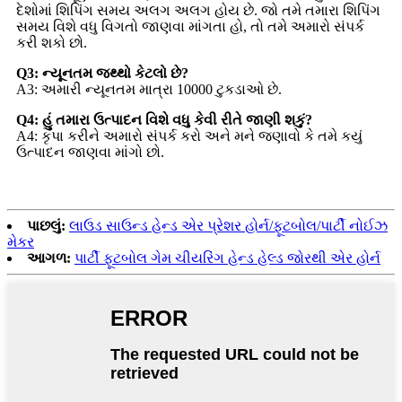
દેશોમાં શિપિંગ સમય અલગ અલગ હોય છે. જો તમે તમારા શિપિંગ
સમય વિશે વધુ વિગતો જાણવા માંગતા હો, તો તમે અમારો સંપર્ક
કરી શકો છો.
Q3: ન્યૂનતમ જથ્થો કેટલો છે?
A3: અમારી ન્યૂનતમ માત્રા 10000 ટુકડાઓ છે.
Q4: હું તમારા ઉત્પાદન વિશે વધુ કેવી રીતે જાણી શકું?
A4: કૃપા કરીને અમારો સંપર્ક કરો અને મને જણાવો કે તમે કયું
ઉત્પાદન જાણવા માંગો છો.
પાછલું:
લાઉડ સાઉન્ડ હેન્ડ એર પ્રેશર હોર્ન/ફૂટબોલ/પાર્ટી નોઈઝ
મેકર
આગળ:
પાર્ટી ફૂટબોલ ગેમ ચીયરિંગ હેન્ડ હેલ્ડ જોરથી એર હોર્ન