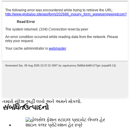
તમારો સંદેશ અહીં લખો અને અમને મોકલો.
સંબંધિત
ઉત્પાદનો