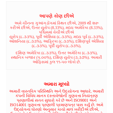
આપણે કોણ છીએ
અમે ચીનના ગુઆંગડોંગમાં સ્થિત છીએ, 2009 થી શરૂ
કરીએ છીએ, ઉત્તર યુરોપ (8.33%), મધ્ય અમેરિકા (8.33%),
પશ્ચિમમાં વેચીએ છીએ
યુરોપ (૮.૩૩%), પૂર્વી એશિયા (૮.૩૩%), મધ્ય પૂર્વ (૮.૩૩%),
ઓશનિયા (૮.૩૩%), આફ્રિકા (૮.૩૩%), દક્ષિણપૂર્વ એશિયા
(૮.૩૩%), પૂર્વી યુરોપ (૮.૩૩%),
દક્ષિણ અમેરિકા (૮.૩૩%), ઉત્તર અમેરિકા (૮.૩૩%),
સ્થાનિક બજાર (૫.૦૦%), દક્ષિણ યુરોપ (૩.૩૭%). અમારી
ઓફિસમાં કુલ ૧૧-૫૦ લોકો છે.
અમારા મૂલ્યો
અમારી વાસ્તવિક પરિસ્થિતિ અને ઉદ્યોગના આધારે, અમારી
કંપની વિવિધ માનક દસ્તાવેજોની ગુણવત્તા નિયંત્રણ
પ્રણાલીમાં સતત સુધારો કરે છે અને ISO9001 અને
ISO14001 ગુણવત્તા પ્રણાલી પ્રમાણપત્ર પાસ કર્યું છે. અમે
ઉદ્યોગના ધોરણો અનુસાર કાચો માલ ખરીદીએ છીએ,