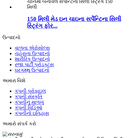
150 મિલી મેડ ઇન ચાઇના સર્પેન્ટિના સિલી
સ્ટ્રિંગ ફોર...
ઉત્પાદનો
વાળના એરોસોલ્સ
ચહેરાના ઉત્પાદનો
શારીરિક ઉત્પાદનો
રજા પાર્ટી પ્રોડક્ટ્સ
ઘરગથ્થુ ઉત્પાદનો
અમારા વિશે
કંપની પ્રોફાઇલ
કંપની સંસ્કૃતિ
કંપનીનું માળખું
કંપની વિડિઓ
કંપનીનો ઇતિહાસ
અમારો સંપર્ક કરો