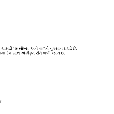
ી ચામડી પર સૌમ્ય, અને વાળને નુકસાન ઘટાડે છે.
વાળના રંગ સાથે એકીકૃત રીતે ભળી જાય છે.
શ.