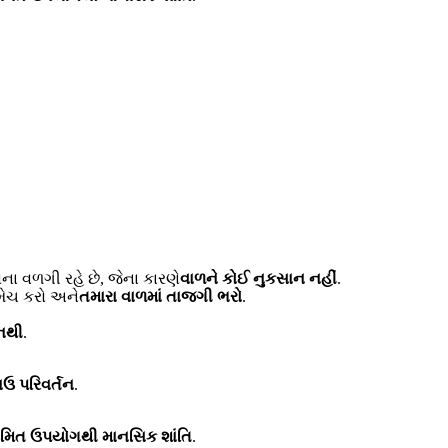
વિના વળગી રહે છે, જેના કારણે
વાળને કોઈ નુકસાન નહીં
.
 મેચ કરો અને
તમારા વાળમાં તાજગી ભરો
.
નથી
.
ાઉ પરિવર્તન
.
મિત ઉપયોગથી માનસિક શાંતિ
.