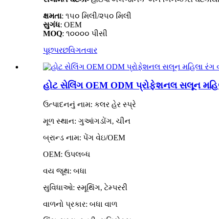
ક્ષમતા
: ૧૫૦ મિલી/૨૫૦ મિલી
સુગંધ
: OEM
MOQ
: ૧૦૦૦૦ પીસી
પૂછપરછ
વિગતવાર
હોટ સેલિંગ OEM ODM પ્રોફેશનલ સલૂન મહિલા રં
ઉત્પાદનનું નામ: કલર હેર સ્પ્રે
મૂળ સ્થાન: ગુઆંગડોંગ, ચીન
બ્રાન્ડ નામ: પેંગ વેઇ/OEM
OEM: ઉપલબ્ધ
વય જૂથ: બધા
સુવિધાઓ: સ્મૂથિંગ, ટેમ્પરરી
વાળનો પ્રકાર: બધા વાળ