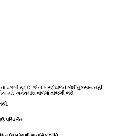
વિના વળગી રહે છે, જેના કારણે
વાળને કોઈ નુકસાન નહીં
.
 મેચ કરો અને
તમારા વાળમાં તાજગી ભરો
.
નથી
.
ાઉ પરિવર્તન
.
મિત ઉપયોગથી માનસિક શાંતિ
.