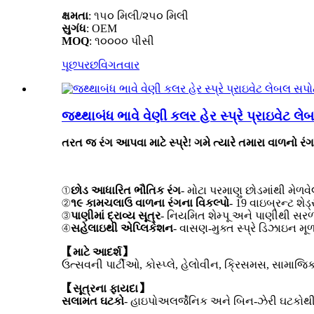
ક્ષમતા
: ૧૫૦ મિલી/૨૫૦ મિલી
સુગંધ
: OEM
MOQ
: ૧૦૦૦૦ પીસી
પૂછપરછ
વિગતવાર
જથ્થાબંધ ભાવે વેણી કલર હેર સ્પ્રે પ્રાઇવેટ લે
તરત જ રંગ આપવા માટે સ્પ્રે! ગમે ત્યારે તમારા વાળનો રંગ 
①
છોડ આધારિત ભૌતિક રંગ
- મોટા પરમાણુ છોડમાંથી મેળવેલ
②
૧૯ કામચલાઉ વાળના રંગના વિકલ્પો
- 19 વાઇબ્રન્ટ શે
③
પાણીમાં દ્રાવ્ય સૂત્ર
- નિયમિત શેમ્પૂ અને પાણીથી સર
④
સહેલાઇથી એપ્લિકેશન
- વાસણ-મુક્ત સ્પ્રે ડિઝાઇન મ
【માટે આદર્શ】
ઉત્સવની પાર્ટીઓ, કોસ્પ્લે, હેલોવીન, ક્રિસમસ, સામાજિક
【સૂત્રના ફાયદા】
સલામત ઘટકો
- હાઇપોઅલર્જેનિક અને બિન-ઝેરી ઘટકોથી