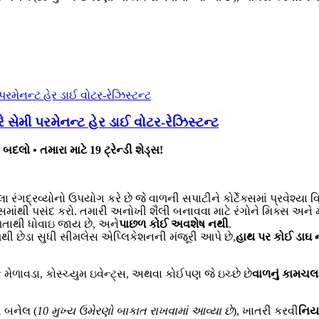
 સેમી પરમેનન્ટ હેર ડાઈ વોટર-રેઝિસ્ટન્ટ
બદલો • તમારા માટે 19 ટ્રેન્ડી શેડ્સ!
ા રંગદ્રવ્યોનો ઉપયોગ કરે છે જે વાળની સપાટીને કોર્ટેક્સમાં પ્રવેશ્યા 
ડ્સમાંથી પસંદ કરો. તમારી અનોખી શૈલી બનાવવા માટે રંગોને મિક્સ અને
ળતાથી ધોવાઇ જાય છે, અને
પાછળ કોઈ અવશેષ નથી
.
ૂળથી છેડા સુધી સીમલેસ એપ્લિકેશનની મંજૂરી આપે છે,
હાથ પર કોઈ ડાઘ 
 મેળાવડા, કોસ્ચ્યુમ ઇવેન્ટ્સ, અથવા કોઈપણ જે ઇચ્છે છે
વાળનું કામચલ
 બનેલ (
10 મુખ્ય ઉમેરણો બાકાત રાખવામાં આવ્યા છે
), ખાતરી કરવી
નિય