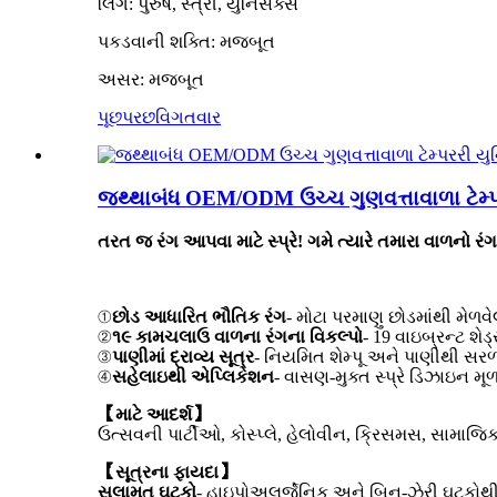
લિંગ: પુરુષ, સ્ત્રી, યુનિસેક્સ
પકડવાની શક્તિ: મજબૂત
અસર: મજબૂત
પૂછપરછ
વિગતવાર
જથ્થાબંધ OEM/ODM ઉચ્ચ ગુણવત્તાવાળા ટેમ્પરર
તરત જ રંગ આપવા માટે સ્પ્રે! ગમે ત્યારે તમારા વાળનો રંગ 
①
છોડ આધારિત ભૌતિક રંગ
- મોટા પરમાણુ છોડમાંથી મેળવેલ
②
૧૯ કામચલાઉ વાળના રંગના વિકલ્પો
- 19 વાઇબ્રન્ટ શે
③
પાણીમાં દ્રાવ્ય સૂત્ર
- નિયમિત શેમ્પૂ અને પાણીથી સર
④
સહેલાઇથી એપ્લિકેશન
- વાસણ-મુક્ત સ્પ્રે ડિઝાઇન મ
【માટે આદર્શ】
ઉત્સવની પાર્ટીઓ, કોસ્પ્લે, હેલોવીન, ક્રિસમસ, સામાજિક
【સૂત્રના ફાયદા】
સલામત ઘટકો
- હાઇપોઅલર્જેનિક અને બિન-ઝેરી ઘટકોથી