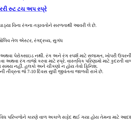
રરી રુટ ટચ અપ સ્પ્રે
ાડ્યા વિના રંગના તફાવતોને સરળતાથી આવરી લે છે.
લિવ તેલ એસ્ટર, રંગદ્રવ્ય, સુગંધ
ઓ અથવા પેરોક્સાઇડ નથી. રંગ અને રંગ સ્પર્શ માટે સલામત, ખોપરી ઉપરન
ાવવા અથવા રંગ તાજો કરવા માટે સ્પ્રે. વાસ્તવિક પરિણામો માટે કુદરતી 
નો સમય નહીં. હલકો અને ચીકણો ન હોય તેવો ફિનિશ.
ગની તીવ્રતા જે 7-10 દિવસ સુધી જીવંતતા જાળવી રાખે છે.
વિધ પરિબળોને કારણે વાળ અકાળે સફેદ થઈ ગયા હોય તેમના માટે આદર્