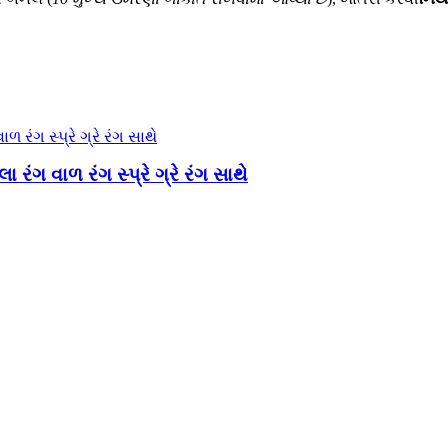
ગ વાળ રંગ સ્પ્રે ગ્રે રંગ સાથે