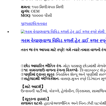
ક્ષમતા
: ૧૫૦ મિલી/૨૫૦ મિલી
સુગંધ
: OEM
MOQ
: ૧૦૦૦૦ પીસી
પૂછપરછ
વિગતવાર
ગરમ વેચાણવાળા વિવિડ કલર્સ હેર ડાઈ કલર સ્પ્રે
તરત જ રંગ આપવા માટે સ્પ્રે! ગમે ત્યારે તમારા વાળનો રંગ 
①
છોડ આધારિત ભૌતિક રંગ
- મોટા પરમાણુ છોડમાંથી મેળવેલ
②
૧૯ કામચલાઉ વાળના રંગના વિકલ્પો
- 19 વાઇબ્રન્ટ શે
③
પાણીમાં દ્રાવ્ય સૂત્ર
- નિયમિત શેમ્પૂ અને પાણીથી સર
④
સહેલાઇથી એપ્લિકેશન
- વાસણ-મુક્ત સ્પ્રે ડિઝાઇન મ
【માટે આદર્શ】
ઉત્સવની પાર્ટીઓ, કોસ્પ્લે, હેલોવીન, ક્રિસમસ, સામાજિક
【સૂત્રના ફાયદા】
સલામત ઘટકો
- હાઇપોઅલર્જેનિક અને બિન-ઝેરી ઘટકોથી