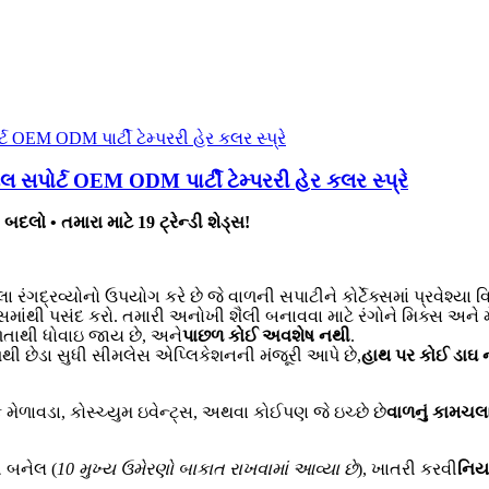
બલ સપોર્ટ OEM ODM પાર્ટી ટેમ્પરરી હેર કલર સ્પ્રે
બદલો • તમારા માટે 19 ટ્રેન્ડી શેડ્સ!
ા રંગદ્રવ્યોનો ઉપયોગ કરે છે જે વાળની સપાટીને કોર્ટેક્સમાં પ્રવેશ્યા 
ડ્સમાંથી પસંદ કરો. તમારી અનોખી શૈલી બનાવવા માટે રંગોને મિક્સ અને
ળતાથી ધોવાઇ જાય છે, અને
પાછળ કોઈ અવશેષ નથી
.
ૂળથી છેડા સુધી સીમલેસ એપ્લિકેશનની મંજૂરી આપે છે,
હાથ પર કોઈ ડાઘ 
 મેળાવડા, કોસ્ચ્યુમ ઇવેન્ટ્સ, અથવા કોઈપણ જે ઇચ્છે છે
વાળનું કામચલ
 બનેલ (
10 મુખ્ય ઉમેરણો બાકાત રાખવામાં આવ્યા છે
), ખાતરી કરવી
નિય