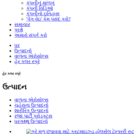
કંપનીનું માળખું
કંપની વિડિઓ
કંપનીનો ઇતિહાસ
'પેંગ વેઇ' કેમ પસંદ કરો?
સમાચાર
પ્રશ્નો
અમારો સંપર્ક કરો
ઘર
ઉત્પાદનો
વાળના એરોસોલ્સ
હેર કલર સ્પ્રે
હેર કલર સ્પ્રે
ઉત્પાદન
વાળના એરોસોલ્સ
ચહેરાના ઉત્પાદનો
શારીરિક ઉત્પાદનો
રજા પાર્ટી પ્રોડક્ટ્સ
ઘરગથ્થુ ઉત્પાદનો