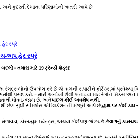
ા અને કુદરતી દેખાતા પરિણામોની ખાતરી આપે છે.
ચ-અપ હેર સ્પ્રે
બદલો • તમારા માટે 19 ટ્રેન્ડી શેડ્સ!
ા રંગદ્રવ્યોનો ઉપયોગ કરે છે જે વાળની સપાટીને કોર્ટેક્સમાં પ્રવેશ્યા 
ડ્સમાંથી પસંદ કરો. તમારી અનોખી શૈલી બનાવવા માટે રંગોને મિક્સ અને
ળતાથી ધોવાઇ જાય છે, અને
પાછળ કોઈ અવશેષ નથી
.
ૂળથી છેડા સુધી સીમલેસ એપ્લિકેશનની મંજૂરી આપે છે,
હાથ પર કોઈ ડાઘ 
 મેળાવડા, કોસ્ચ્યુમ ઇવેન્ટ્સ, અથવા કોઈપણ જે ઇચ્છે છે
વાળનું કામચલ
 બનેલ (
10 મુખ્ય ઉમેરણો બાકાત રાખવામાં આવ્યા છે
), ખાતરી કરવી
નિય