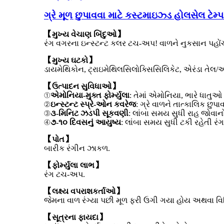
ગ્રે મૂળ છુપાવવા માટે કસ્ટમાઇઝ્ડ હોલસેલ ટેમ્પ
【મુખ્ય વેચાણ બિંદુઓ】
રંગ વગરના ઇન્સ્ટન્ટ કલર ટચ-અપ! વાળને નુકસાન પહોંચ
【મુખ્ય ઘટકો】
ડાયમેથિકોન, ટ્રાઇમેથિલસિલોક્સિસિલિકેટ, એરંડા તેલ/ઓ
【ઉત્પાદન સુવિધાઓ】
①
એમોનિયા-મુક્ત ફોર્મ્યુલા
: તેમાં એમોનિયા, ભારે ધાતુ
②
ઇન્સ્ટન્ટ સ્પ્રે-ઓન કવરેજ
: ગ્રે વાળને તાત્કાલિક છુપ
③
૩-મિનિટ ઝડપી સૂકવણી
: લાંબા સમય સુધી રાહ જોવા
④
૭-૧૦ દિવસનું આયુષ્ય
: લાંબા સમય સુધી ટકી રહેતી રં
【પોત】
બારીક રંગીન ઝાકળ.
【ફોર્મ્યુલા લાભ】
રંગ ટચ-અપ.
【લક્ષ્ય વપરાશકર્તાઓ】
જેમના વાળ રંગ્યા પછી મૂળ ફરી ઉગી ગયા હોય અથવા વિ
【સૂત્રના ફાયદા】