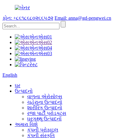
ફોન: +૮૬૧૮૬૮૦૨૬૬૫૭૨
Email: anna@gd-pengwei.cn
English
ઘર
ઉત્પાદનો
વાળના એરોસોલ્સ
ચહેરાના ઉત્પાદનો
શારીરિક ઉત્પાદનો
રજા પાર્ટી પ્રોડક્ટ્સ
ઘરગથ્થુ ઉત્પાદનો
અમારા વિશે
કંપની પ્રોફાઇલ
કંપની સંસ્કૃતિ