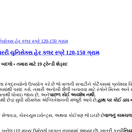
ી યુનિસેક્સ હેર કલર સ્પ્રે 120-150 ગ્રામ
બદલો • તમારા માટે 19 ટ્રેન્ડી શેડ્સ!
ા રંગદ્રવ્યોનો ઉપયોગ કરે છે જે વાળની સપાટીને કોર્ટેક્સમાં પ્રવેશ્યા 
ડ્સમાંથી પસંદ કરો. તમારી અનોખી શૈલી બનાવવા માટે રંગોને મિક્સ અને
ળતાથી ધોવાઇ જાય છે, અને
પાછળ કોઈ અવશેષ નથી
.
ૂળથી છેડા સુધી સીમલેસ એપ્લિકેશનની મંજૂરી આપે છે,
હાથ પર કોઈ ડાઘ 
 મેળાવડા, કોસ્ચ્યુમ ઇવેન્ટ્સ, અથવા કોઈપણ જે ઇચ્છે છે
વાળનું કામચલ
 બનેલ (
10 મુખ્ય ઉમેરણો બાકાત રાખવામાં આવ્યા છે
), ખાતરી કરવી
નિય