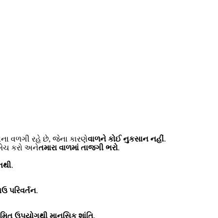
વિના વળગી રહે છે, જેના કારણે
વાળને કોઈ નુકસાન નહીં
.
 મેચ કરો અને
તમારા વાળમાં તાજગી ભરો
.
નથી
.
ાઉ પરિવર્તન
.
મિત ઉપયોગથી માનસિક શાંતિ
.