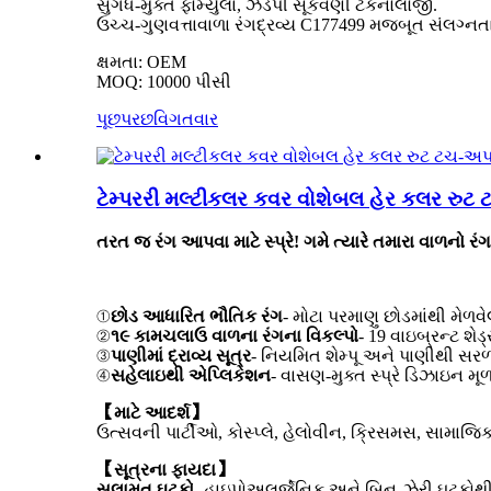
સુગંધ-મુક્ત ફોર્મ્યુલા, ઝડપી સૂકવણી ટેકનોલોજી.
ઉચ્ચ-ગુણવત્તાવાળા રંગદ્રવ્ય C177499 મજબૂત સંલગ્નત
ક્ષમતા: OEM
MOQ: 10000 પીસી
પૂછપરછ
વિગતવાર
ટેમ્પરરી મલ્ટીકલર કવર વોશેબલ હેર કલર રુટ ટ
તરત જ રંગ આપવા માટે સ્પ્રે! ગમે ત્યારે તમારા વાળનો રંગ 
①
છોડ આધારિત ભૌતિક રંગ
- મોટા પરમાણુ છોડમાંથી મેળવેલ
②
૧૯ કામચલાઉ વાળના રંગના વિકલ્પો
- 19 વાઇબ્રન્ટ શે
③
પાણીમાં દ્રાવ્ય સૂત્ર
- નિયમિત શેમ્પૂ અને પાણીથી સર
④
સહેલાઇથી એપ્લિકેશન
- વાસણ-મુક્ત સ્પ્રે ડિઝાઇન મ
【માટે આદર્શ】
ઉત્સવની પાર્ટીઓ, કોસ્પ્લે, હેલોવીન, ક્રિસમસ, સામાજિક
【સૂત્રના ફાયદા】
સલામત ઘટકો
- હાઇપોઅલર્જેનિક અને બિન-ઝેરી ઘટકોથી