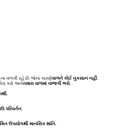
વિના વળગી રહે છે, જેના કારણે
વાળને કોઈ નુકસાન નહીં
.
 મેચ કરો અને
તમારા વાળમાં તાજગી ભરો
.
નથી
.
ાઉ પરિવર્તન
.
મિત ઉપયોગથી માનસિક શાંતિ
.