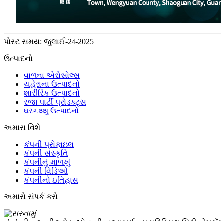
પોસ્ટ સમય: જુલાઈ-24-2025
ઉત્પાદનો
વાળના એરોસોલ્સ
ચહેરાના ઉત્પાદનો
શારીરિક ઉત્પાદનો
રજા પાર્ટી પ્રોડક્ટ્સ
ઘરગથ્થુ ઉત્પાદનો
અમારા વિશે
કંપની પ્રોફાઇલ
કંપની સંસ્કૃતિ
કંપનીનું માળખું
કંપની વિડિઓ
કંપનીનો ઇતિહાસ
અમારો સંપર્ક કરો