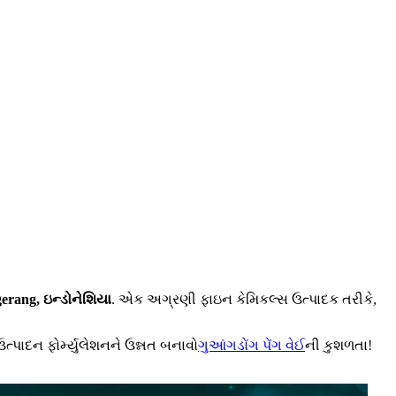
erang, ઇન્ડોનેશિયા
. એક અગ્રણી ફાઇન કેમિકલ્સ ઉત્પાદક તરીકે,
ત્પાદન ફોર્મ્યુલેશનને ઉન્નત બનાવો
ગુઆંગડોંગ પેંગ વેઈ
ની કુશળતા!