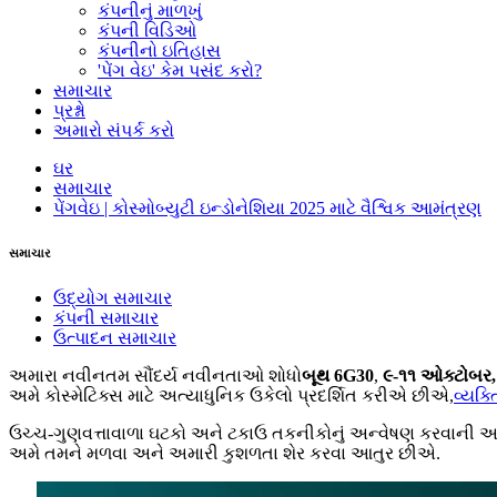
કંપનીનું માળખું
કંપની વિડિઓ
કંપનીનો ઇતિહાસ
'પેંગ વેઇ' કેમ પસંદ કરો?
સમાચાર
પ્રશ્નો
અમારો સંપર્ક કરો
ઘર
સમાચાર
પેંગવેઇ | ‌‌કોસ્મોબ્યુટી ઇન્ડોનેશિયા 2025 માટે વૈશ્વિક આમંત્રણ
સમાચાર
ઉદ્યોગ સમાચાર
કંપની સમાચાર
ઉત્પાદન સમાચાર
અમારા નવીનતમ સૌંદર્ય નવીનતાઓ શોધો
બૂથ 6G30
,
૯-૧૧ ઓક્ટોબર
અમે કોસ્મેટિક્સ માટે અત્યાધુનિક ઉકેલો પ્રદર્શિત કરીએ છીએ,
વ્યક્
ઉચ્ચ-ગુણવત્તાવાળા ઘટકો અને ટકાઉ તકનીકોનું અન્વેષણ કરવાની આ
અમે તમને મળવા અને અમારી કુશળતા શેર કરવા આતુર છીએ.