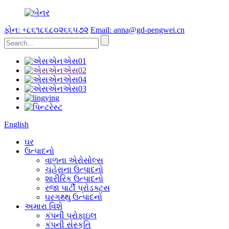
ફોન: +૮૬૧૮૬૮૦૨૬૬૫૭૨
Email: anna@gd-pengwei.cn
English
ઘર
ઉત્પાદનો
વાળના એરોસોલ્સ
ચહેરાના ઉત્પાદનો
શારીરિક ઉત્પાદનો
રજા પાર્ટી પ્રોડક્ટ્સ
ઘરગથ્થુ ઉત્પાદનો
અમારા વિશે
કંપની પ્રોફાઇલ
કંપની સંસ્કૃતિ