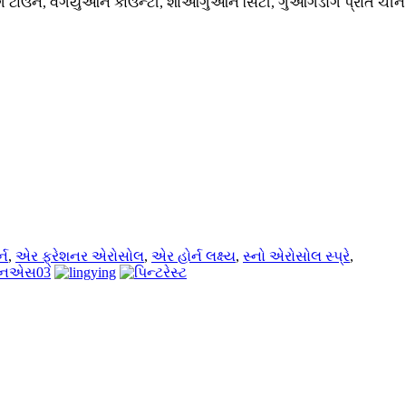
ેંગ ટાઉન, વેંગયુઆન કાઉન્ટી, શાઓગુઆન સિટી, ગુઆંગડોંગ પ્રાંત ચીન
્ન
,
એર ફ્રેશનર એરોસોલ
,
એર હોર્ન લક્ષ્ય
,
સ્નો એરોસોલ સ્પ્રે
,