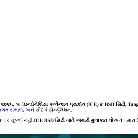
, ૨૦૨૫
, ખાતે
ઇન્ડોનેશિયા કન્વેન્શન પ્રદર્શન (ICE)
in
BSD સિટી, Tang
તિગત સંભાળ
, અને સૌંદર્ય ફોર્મ્યુલેશન.
 તક ચૂકશો નહીં.
ICE BSD સિટી ખાતે અમારી મુલાકાત લો
અને તમારા ઉ