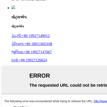
વોટ્સએપ
વોટ્સએપ
ડેઇઝી:+86 19927149012
ડેનિયલ:+86 18011843168
જુલિયા:+86 19927147067
દાવો:+86 19927126824