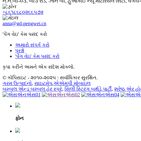
નં.નં.બી-૦૩, બી૩ રોડ, ઝોન બી, હુઆકાઈ ન્યૂ મટિરિયલ સિટી, વેંગચ
+૮૬૧૮૬૮૦૨૬૬૫૭૨
anna@gd-pengwei.cn
'પેંગ વેઇ' કેમ પસંદ કરો
અમારો સંપર્ક કરો
પ્રશ્નો
'પેંગ વેઇ' કેમ પસંદ કરો
કૃપા કરીને અમને એક સંદેશ મોકલો.
© કૉપિરાઇટ - ૨૦૧૦-૨૦૨૫ : સર્વાધિકાર સુરક્ષિત.
ગરમ ઉત્પાદનો
,
સાઇટમેપ
,
એએમપી મોબાઇલ
બમ્બલ એન્ડ બમ્બલ હેર સ્પ્રે
,
સિલી સ્ટ્રિંગ બર્થડે પાર્ટી
,
શ્રેષ્ઠ એર હોર
ફોન