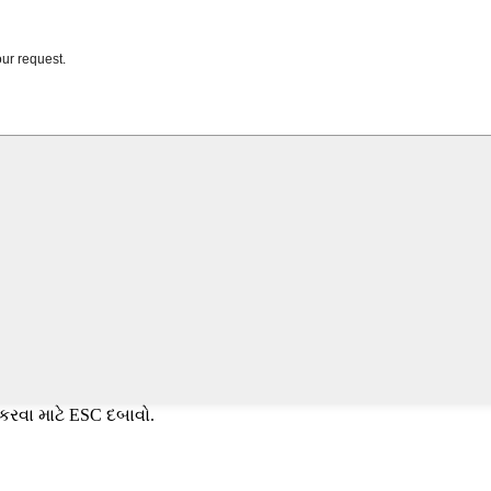
કરવા માટે ESC દબાવો.